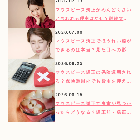
2026.07.13
マウスピース矯正がめんどくさい
と言われる理由はなぜ？継続する3
つのコツを紹介
2026.07.06
マウスピース矯正でほうれい線が
できるのは本当？見た目への影響
を歯科医師が解説
2026.06.25
マウスピース矯正は保険適用され
る？保険適用外でも費用を抑える
方法を紹介
2026.06.15
マウスピース矯正で虫歯が見つか
ったらどうなる？矯正前・矯正後
別に対処法を解説