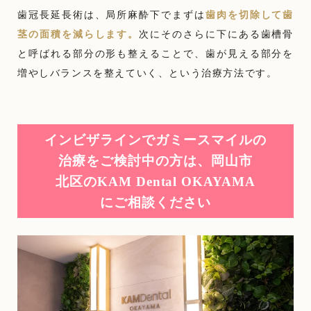
歯冠長延長術は、局所麻酔下でまずは
歯肉を切除して歯
茎の面積を減らします。
次にそのさらに下にある歯槽骨
と呼ばれる部分の形も整えることで、歯が見える部分を
増やしバランスを整えていく、という治療方法です。
インビザラインでガミースマイルの
治療をご検討中の方は、
岡山市
北区のKAM Dental OKAYAMA
にご相談ください