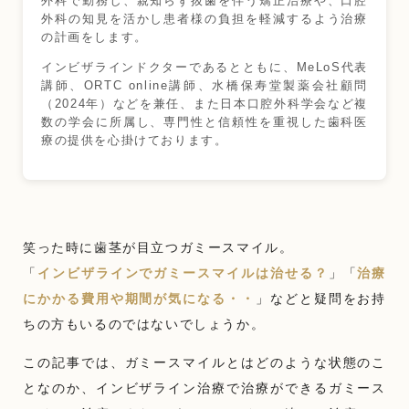
外科で勤務し、親知らず抜歯を伴う矯正治療や、口腔
外科の知見を活かし患者様の負担を軽減するよう治療
の計画をします。
インビザラインドクターであるとともに、MeLoS代表
講師、ORTC online講師、水橋保寿堂製薬会社顧問
（2024年）などを兼任、また日本口腔外科学会など複
数の学会に所属し、専門性と信頼性を重視した歯科医
療の提供を心掛けております。
笑った時に歯茎が目立つガミースマイル。
「
インビザラインでガミースマイルは治せる？
」「
治療
にかかる費用や期間が気になる・・
」などと疑問をお持
ちの方もいるのではないでしょうか。
この記事では、ガミースマイルとはどのような状態のこ
となのか、インビザライン治療で治療ができるガミース