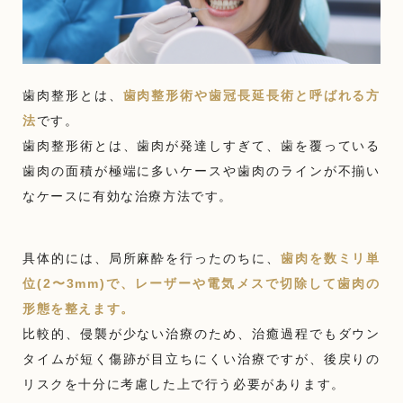
歯肉整形とは、
歯肉整形術や歯冠長延長術と呼ばれる方
法
です。
歯肉整形術とは、歯肉が発達しすぎて、歯を覆っている
歯肉の面積が極端に多いケースや歯肉のラインが不揃い
なケースに有効な治療方法です。
具体的には、局所麻酔を行ったのちに、
歯肉を数ミリ単
位(2〜3mm)で、レーザーや電気メスで切除して歯肉の
形態を整えます。
比較的、侵襲が少ない治療のため、治癒過程でもダウン
タイムが短く傷跡が目立ちにくい治療ですが、後戻りの
リスクを十分に考慮した上で行う必要があります。