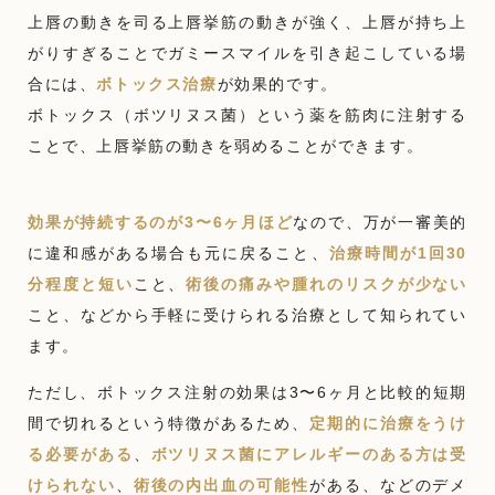
上唇の動きを司る上唇挙筋の動きが強く、上唇が持ち上
がりすぎることでガミースマイルを引き起こしている場
合には、
ボトックス治療
が効果的です。
ボトックス（ボツリヌス菌）という薬を筋肉に注射する
ことで、上唇挙筋の動きを弱めることができます。
効果が持続するのが3〜6ヶ月ほど
なので、万が一審美的
に違和感がある場合も元に戻ること、
治療時間が1回30
分程度と短い
こと、
術後の痛みや腫れのリスクが少ない
こと、などから手軽に受けられる治療として知られてい
ます。
ただし、ボトックス注射の効果は3〜6ヶ月と比較的短期
間で切れるという特徴があるため、
定期的に治療をうけ
る必要がある
、
ボツリヌス菌にアレルギーのある方は受
けられない
、
術後の内出血の可能性
がある、などのデメ